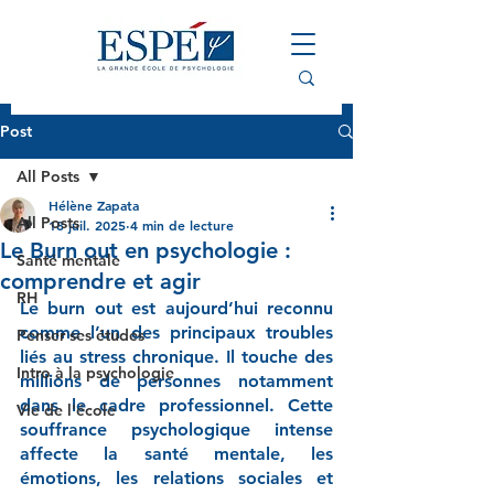
Post
All Posts
Hélène Zapata
All Posts
18 juil. 2025
4 min de lecture
Le Burn out en psychologie :
Santé mentale
comprendre et agir
RH
Le burn out est aujourd’hui reconnu 
comme l’un des principaux troubles 
Penser ses études
liés au stress chronique. Il touche des 
Intro à la psychologie
millions de personnes notamment 
dans le cadre professionnel. Cette 
Vie de l'école
souffrance psychologique intense 
affecte la santé mentale, les 
émotions, les relations sociales et 