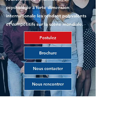
psychologie à forte dimension
internationale les rendant polyvalents
et compétitifs sur la scène mondiale.
Postulez
Brochure
Nous contacter
Nous rencontrer