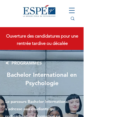
Ouverture des candidatures pour une
rentrée tardive ou décalée
<
PROGRAMMES
Bachelor International en
Psychologie
Le parcours Bachelor International
s’adresse aux étudiants qui
recherchent une formation en