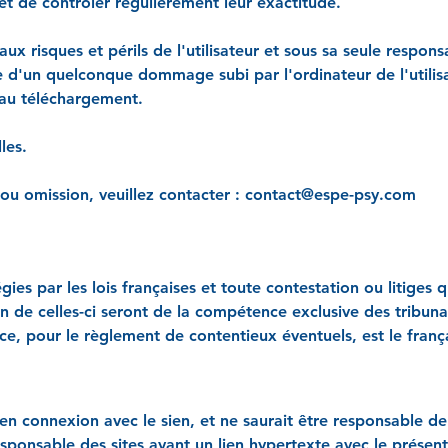
et de contrôler régulièrement leur exactitude.
aux risques et périls de l'utilisateur et sous sa seule respon
le d'un quelconque dommage subi par l'ordinateur de l'utili
 au téléchargement.
les.
ou omission, veuillez contacter :
contact@espe-psy.com
gies par les lois françaises et toute contestation ou litiges 
ion de celles-ci seront de la compétence exclusive des tribun
ce, pour le règlement de contentieux éventuels, est le frança
 en connexion avec le sien, et ne saurait être responsable d
ponsable des sites ayant un lien hypertexte avec le présent 