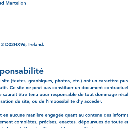
ud Martellon
n 2 D02HX96, Ireland.
ponsabilité
e site (textes, graphiques, photos, etc.) ont un caractère pu
catif. Ce site ne peut pas constituer un document contractuel
É ne saurait être tenu pour responsable de tout dommage résul
lisation du site, ou de l'impossibilité d'y accéder.
st en aucune manière engagée quant au contenu des informati
rement complètes, précises, exactes, dépourvues de toute err