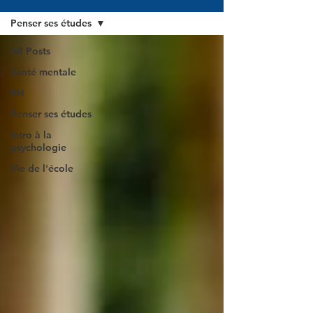
Penser ses études
All Posts
Santé mentale
RH
Penser ses études
Intro à la
psychologie
Vie de l'école