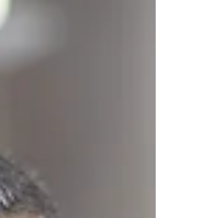
soi grâce à quelques notions issues de la
psychologie ? La psychologie n’est pas
seulement une discipline théorique : c’est
aussi un formidable outil pour traverser les
transitions et les périodes de changement.