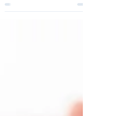
gestion des émotions. Le cerveau d'un
enfant en développement n'est pas conçu
pour traiter un flux constant de notifications
et de vidéos. Plusieurs études en
neurosciences soulignent le lien entre
surexposition numérique et difficultés
d'attention. La surcharge cognitive devient
un défi réel pour cette génération
confrontée à un excès d'informations
permanent.