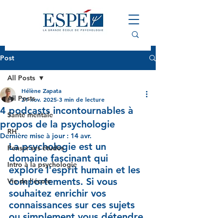
Post
All Posts
Hélène Zapata
All Posts
21 nov. 2025
3 min de lecture
4 podcasts incontournables à
Santé mentale
propos de la psychologie
RH
Dernière mise à jour :
14 avr.
La psychologie est un 
Penser ses études
domaine fascinant qui 
Intro à la psychologie
explore l'esprit humain et les 
comportements. Si vous 
Vie de l'école
souhaitez enrichir vos 
connaissances sur ces sujets 
ou simplement vous détendre 