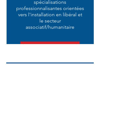
spécialisations
professionnalisantes orientées
vers l'installation en libéral et
le secteur
associatif/humanitaire
En savoir plus
Meet us
Find the schedule of