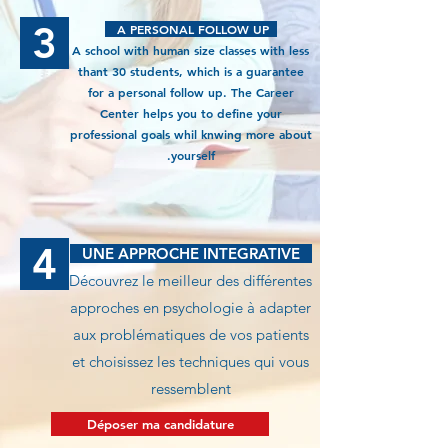
3
A PERSONAL FOLLOW UP
A school with human size classes with less
thant 30 students, which is a guarantee
for a personal follow up. The Career
Center helps you to define your
professional goals whil knwing more about
yourself.
4
UNE APPROCHE INTEGRATIVE
Découvrez le meilleur des différentes
approches en psychologie à adapter
aux problématiques de vos patients
et choisissez les techniques qui vous
ressemblent​
Déposer ma candidature