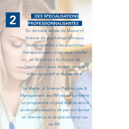
2
DES SPECIALISATIONS
PROFESSIONNALISANTES
En dernière année de Master of
Science de psychologie clinique,
choisissez entre « les approches
thérapeutiques » pour vous installer
en libéral ou « la clinique de
l’exclusion » pour évoluer dans le
milieu associatif et humanitaire ​
Le Master of Science Psychologie &
Management des RH est en lui-même
un programme original tourné vers la
professionnalisation de par son format
en alternance et sa spécialisation sur
les RH.