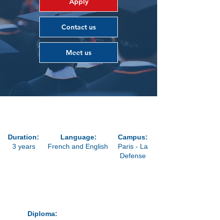
Apply
Contact us
Meet us
Duration:
Language:
Campus:
3 years
French and English
Paris - La
Defense
Next school year
Diploma:
September 2024