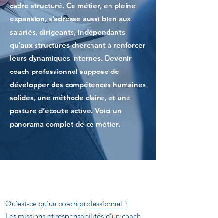
cadre structuré. Ce métier, en pleine
expansion, s’adresse aussi bien aux
salariés, dirigeants, indépendants
qu’aux structures cherchant à renforcer
leurs dynamiques internes. Devenir
coach professionnel suppose de
développer des compétences humaines
solides, une méthode claire, et une
posture d’écoute active. Voici un
panorama complet de ce métier.
Sommaire
Qu’est-ce qu’un coach professionnel ?
Les missions et responsabilités d’un coach